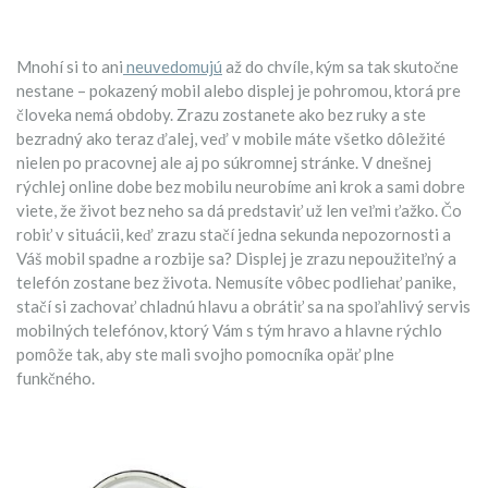
Mnohí si to ani
neuvedomujú
až do chvíle, kým sa tak skutočne
nestane – pokazený mobil alebo displej je pohromou, ktorá pre
človeka nemá obdoby. Zrazu zostanete ako bez ruky a ste
bezradný ako teraz ďalej, veď v mobile máte všetko dôležité
nielen po pracovnej ale aj po súkromnej stránke. V dnešnej
rýchlej online dobe bez mobilu neurobíme ani krok a sami dobre
viete, že život bez neho sa dá predstaviť už len veľmi ťažko. Čo
robiť v situácii, keď zrazu stačí jedna sekunda nepozornosti a
Váš mobil spadne a rozbije sa? Displej je zrazu nepoužiteľný a
telefón zostane bez života. Nemusíte vôbec podliehať panike,
stačí si zachovať chladnú hlavu a obrátiť sa na spoľahlivý servis
mobilných telefónov, ktorý Vám s tým hravo a hlavne rýchlo
pomôže tak, aby ste mali svojho pomocníka opäť plne
funkčného.