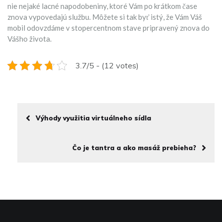
nie nejaké lacné napodobeniny, ktoré Vám po krátkom čase
znova vypovedajú službu. Môžete si tak byť istý, že Vám Váš
mobil odovzdáme v stopercentnom stave pripravený znova do
Vášho života.
3.7/5 - (12 votes)
Výhody využitia virtuálneho sídla
Čo je tantra a ako masáž prebieha?