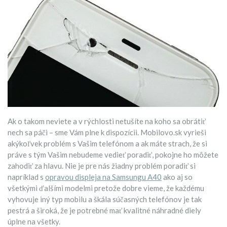
Ak o takom neviete a v rýchlosti netušíte na koho sa obrátiť
nech sa páči – sme Vám plne k dispozícii. Mobilovo.sk vyrieši
akýkoľvek problém s Vašim telefónom a ak máte strach, že si
práve s tým Vašim nebudeme vedieť poradiť, pokojne ho môžete
zahodiť za hlavu. Nie je pre nás žiadny problém poradiť si
napríklad s
opravou displeja na Samsungu A40
ako aj so
všetkými ďalšími modelmi pretože dobre vieme, že každému
vyhovuje iný typ mobilu a škála súčasných telefónov je tak
pestrá a široká, že je potrebné mať kvalitné náhradné diely
úplne na všetky.