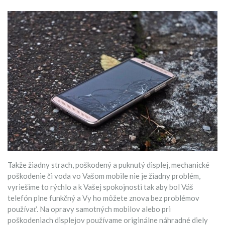
Takže žiadny strach, poškodený a puknutý displej, mechanické
poškodenie či voda vo Vašom mobile nie je žiadny problém,
vyriešime to rýchlo a k Vašej spokojnosti tak aby bol Váš
telefón plne funkčný a Vy ho môžete znova bez problémov
používať.
Na opravy samotných mobilov alebo pri
poškodeniach displejov používame originálne náhradné diely