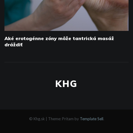
Aké erotogénne zóny môže tantrická masáž
dráždiť
KHG
© Khg.sk
|
Theme: Pritam by
Template Sell
.