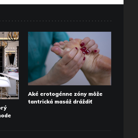
Aké erotogénne zóny môže
tantrická masáž dráždiť
brý
chode