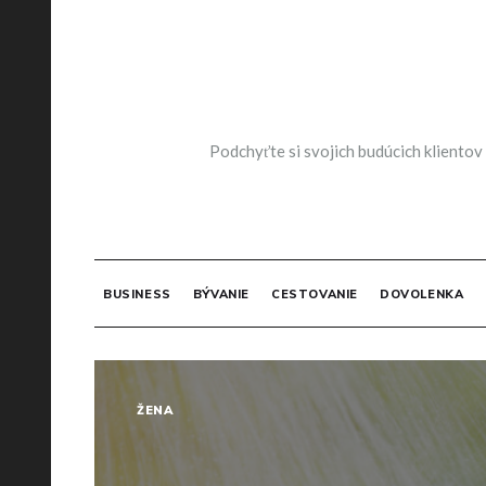
Skip
to
content
Podchyťte si svojich budúcich klientov
BUSINESS
BÝVANIE
CESTOVANIE
DOVOLENKA
ŽENA