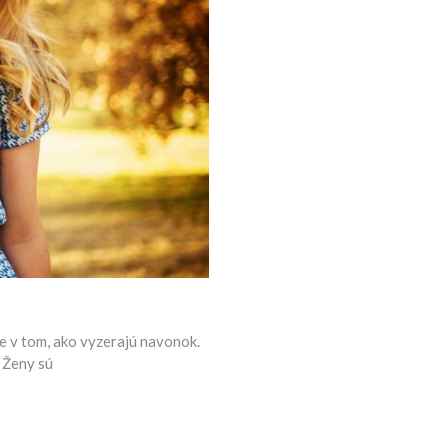
ie v tom, ako vyzerajú navonok.
 Ženy sú