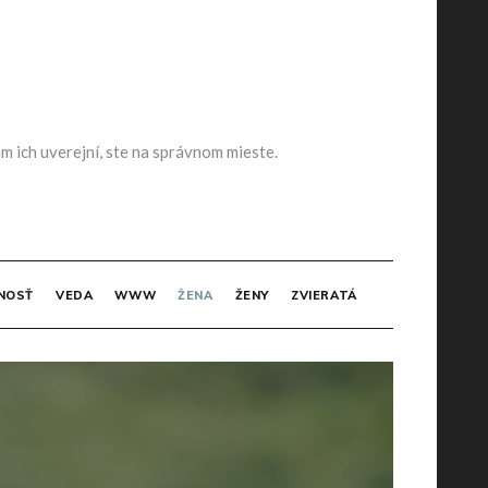
m ich uverejní, ste na správnom mieste.
NOSŤ
VEDA
WWW
ŽENA
ŽENY
ZVIERATÁ