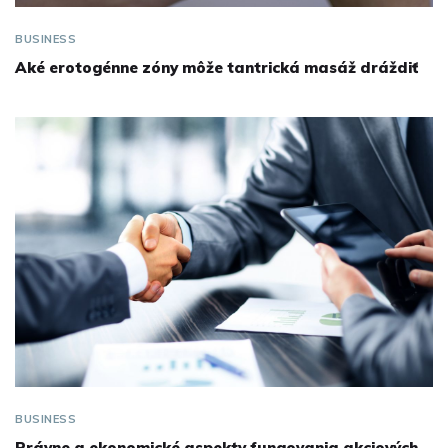
BUSINESS
Aké erotogénne zóny môže tantrická masáž dráždiť
BUSINESS
Právne a ekonomické aspekty fungovania akciových