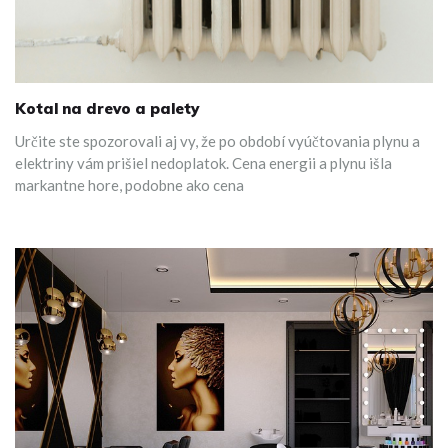
Kotal na drevo a palety
Určite ste spozorovali aj vy, že po období vyúčtovania plynu a
elektriny vám prišiel nedoplatok. Cena energii a plynu išla
markantne hore, podobne ako cena