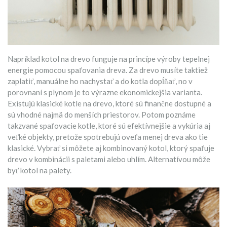
Napríklad kotol na drevo funguje na princípe výroby tepelnej
energie pomocou spaľovania dreva. Za drevo musíte taktiež
zaplatiť, manuálne ho nachystať a do kotla dopĺňať, no v
porovnaní s plynom je to výrazne ekonomickejšia varianta.
Existujú klasické kotle na drevo, ktoré sú finančne dostupné a
sú vhodné najmä do menších priestorov. Potom poznáme
takzvané spaľovacie kotle, ktoré sú efektívnejšie a vykúria aj
veľké objekty, pretože spotrebujú oveľa menej dreva ako tie
klasické. Vybrať si môžete aj kombinovaný kotol, ktorý spaľuje
drevo v kombinácii s paletami alebo uhlím. Alternatívou môže
byť kotol na palety.