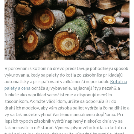
V porovnaní s kotlom na drevo predstavuje pohodlnejší spôsob
vykurovania, kedy sa palety do kotla zo zásobníka prikladajú
automaticky a pri spaľovaní vzniká menší neporiadok.
Kotol na
palety a cena
odráža aj vybavenie, najlacnejší typ nezahŕňa
funkcie ako napríklad samočistenie a disponujú menším
zásobníkom. Ak máte väčší dom, určite sa odporúča ísť do
drahších modelov, aby vám zásoba paliet vydržala čo najdlhšie a
vy sa tak môžete vyhnúť častému manuálnemu dopĺňaniu. Pri
lepších typoch zásobník vydrží naplnený niekoľko dní a vy sa
tak nemusíte o nič starať. Výmena plynového kotla za kotol na
tuhé palivo je v dnešnej dobe určite výhodná investícia, ktorá