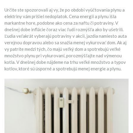
Určite ste spozorovali aj vy, že po období vyúčtovania plynu a
elektriny vám prišiel nedoplatok. Cena energii a plynu išla
markantne hore, podobne ako cena za naftu či potraviny. V
dnešnej dobe inflácie čoraz viac ľudí rozmýšľa ako by ušetrili.
Ľudia veľakrát vyberajú potraviny v akcii, jazdia namiesto auta
verejnou dopravou alebo sa snažia menej vykurovať dom. Ak aj
vy patríte medzi tých, čo majú veľký dom a spotrebujú veľké
množstvo plynu pri vykurovaní, porozmýšľajte nad výmenou
kotla. V dnešnej dobe nájdeme na trhu veľké množstvo a typov
kotlov, ktoré sú úsporné a spotrebujú menej energie a plynu.