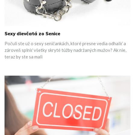
Sexy dievčatá zo Senice
Počuli ste už o sexy seničankách, ktoré presne vedia odhaliť a
zároveň splniť všetky skryté túžby nadržaných mužov? Ak nie,
teraz by ste sa mali