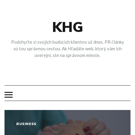
Skip
to
content
KHG
Podchyťte si svojich budúcich klientov už dnes. PR články
sú tou správnou cestou. Ak Hľadáte web, ktorý vám ich
uverejní, ste na správnom mieste.
BUSINESS