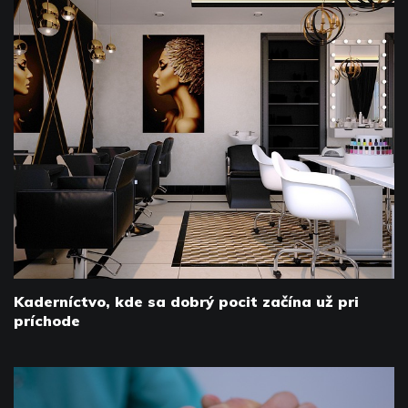
Kaderníctvo, kde sa dobrý pocit začína už pri
príchode