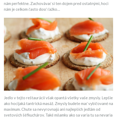
nám perfektne. Zachovávať si ten dojem pred ostatnými, hoci
nám je celkom často dosť ťažko…
Jedlo v tejto reštaurácií však opantá všetky vaše zmysly. Lepšie
ako hocijaká tantrická masáž. Zmysly budete mať vybičované na
maximum. Chute sa nevyrovnajú ani najlepších jedlám od
svetových šéfkuchárov. Také mňamky ako sa varia tu sa nevaria