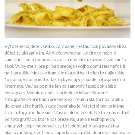
Vyfotené nájdete všetko, čo v danej reštaurácii považovali za
dôležité ukázať vám. Ak niečo vynechali, určite to nebolo
zámerné. Len to nepovažovali za dôležité ukazovať vám niečo
také. Vy by ste si pre prípad predaja svojho domu tiež nefotili
najškaredšie miesta v ňom, ale ukázali by ste len to najkrajšie,
čo doma, v dome máte. Tak to býva aj v prípade fotogalérií na
internete. Veď sa pozrite len na samotný facebook alebo
instagram. Málokto z nás tam bude pridávať škaredé
fotografie, ktoré budú prezentovať reálnu skutočnosť alebo
dokonca ešte horšiu skutočnosť ako je. Všetci si tam pridáme
také fotografie, kde sme šťastní alebo veselí. Nikto z nás netúži
po fotografiách, ktoré nás prezentujú ako neschopných,
smutných, deprimovaných. Je to jednoducho taká pozlátka –
ukazovať svoj život len v superlatívoch. Ako dobre sa máme a je