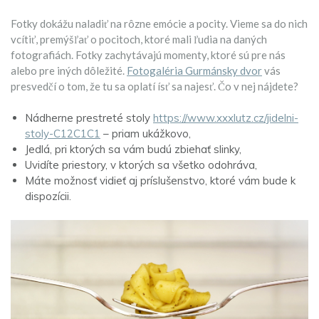
Fotky dokážu naladiť na rôzne emócie a pocity. Vieme sa do nich
vcítiť, premýšľať o pocitoch, ktoré mali ľudia na daných
fotografiách. Fotky zachytávajú momenty, ktoré sú pre nás
alebo pre iných dôležité.
Fotogaléria Gurmánsky dvor
vás
presvedčí o tom, že tu sa oplatí ísť sa najesť. Čo v nej nájdete?
Nádherne prestreté stoly
https://www.xxxlutz.cz/jidelni-
stoly-C12C1C1
– priam ukážkovo,
Jedlá, pri ktorých sa vám budú zbiehať slinky,
Uvidíte priestory, v ktorých sa všetko odohráva,
Máte možnosť vidieť aj príslušenstvo, ktoré vám bude k
dispozícii.