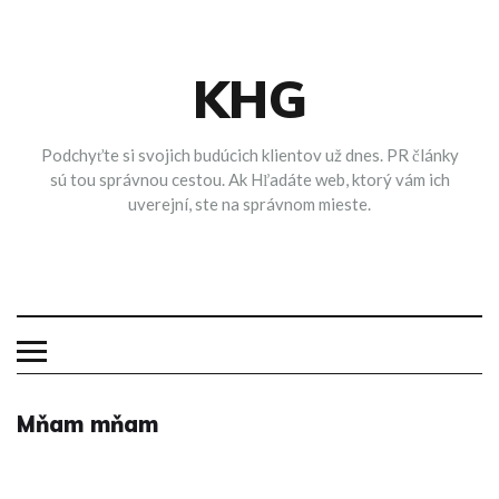
Skip
to
content
KHG
Podchyťte si svojich budúcich klientov už dnes. PR články
sú tou správnou cestou. Ak Hľadáte web, ktorý vám ich
uverejní, ste na správnom mieste.
Mňam mňam