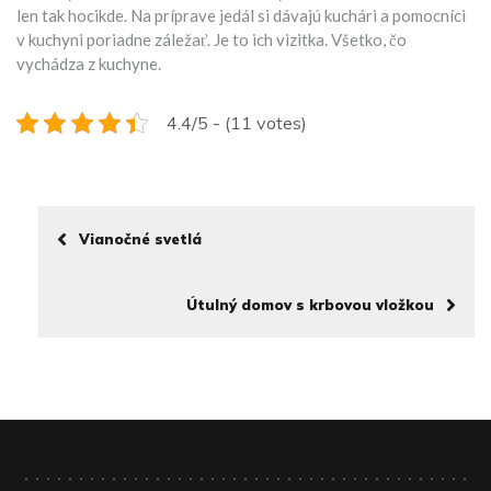
len tak hocikde. Na príprave jedál si dávajú kuchári a pomocníci
v kuchyni poriadne záležať. Je to ich vizitka. Všetko, čo
vychádza z kuchyne.
4.4/5 - (11 votes)
Vianočné svetlá
Útulný domov s krbovou vložkou