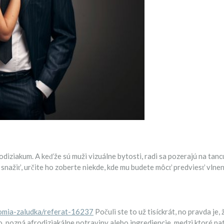
diziakum. A keďže sú muži vizuálne bytosti, radi sa pozerajú na tanc
 snažiť, určite ho zoberte niekde, kde mu budete môcť predviesť vlneni
atomia-zaludka/referat-16237
Počuli ste to už tisíckrát, no pravda je,
 pozná afrodiziakálne potraviny alebo ingrediencie, medzi ktoré patrí