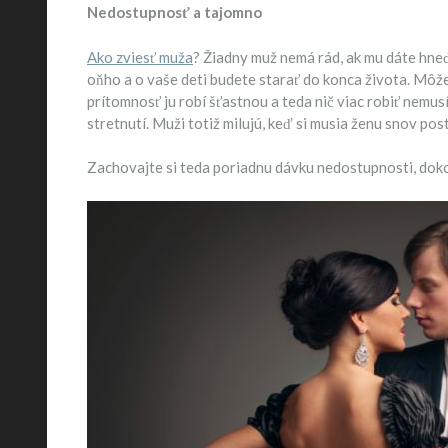
Nedostupnosť a tajomno
Ako zviesť muža
? Žiadny muž nemá rád, ak mu dáte hneď
oňho a o vaše deti budete starať do konca života. Môže i
prítomnosť ju robí šťastnou a teda nič viac robiť nemu
stretnutí. Muži totiž milujú, keď si musia ženu snov po
Zachovajte si teda poriadnu dávku nedostupnosti, dokonc