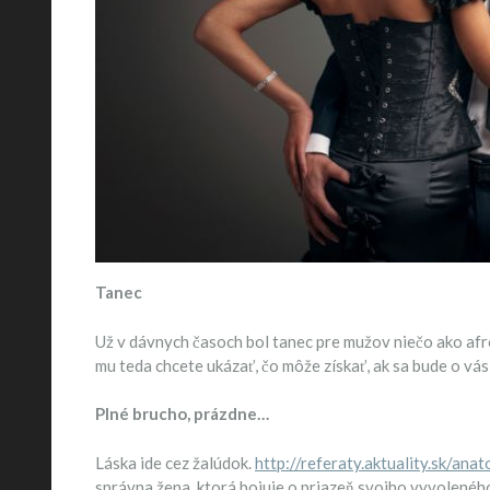
Tanec
Už v dávnych časoch bol tanec pre mužov niečo ako afro
mu teda chcete ukázať, čo môže získať, ak sa bude o vás
Plné brucho, prázdne…
Láska ide cez žalúdok.
http://referaty.aktuality.sk/an
správna žena, ktorá bojuje o priazeň svojho vyvoleného,