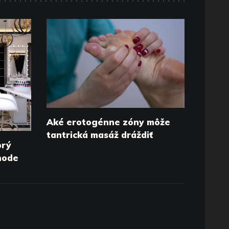
Aké erotogénne zóny môže
tantrická masáž dráždiť
brý
chode