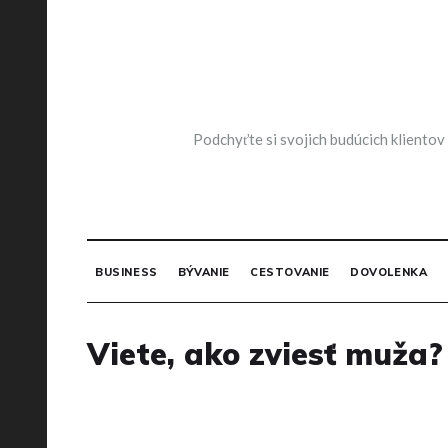
Skip
to
content
Podchyťte si svojich budúcich klientov
BUSINESS
BÝVANIE
CESTOVANIE
DOVOLENKA
Viete, ako zviesť muža?