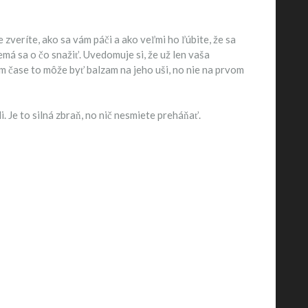
zveríte, ako sa vám páči a ako veľmi ho ľúbite, že sa
emá sa o čo snažiť. Uvedomuje si, že už len vaša
m čase to môže byť balzam na jeho uši, no nie na prvom
. Je to silná zbraň, no nič nesmiete preháňať.