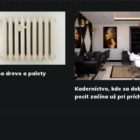
na drevo a palety
Kaderníctvo, kde sa do
pocit začína už pri prí