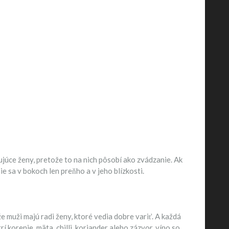
ujúce ženy, pretože to na nich pôsobí ako zvádzanie. Ak
e sa v bokoch len preňho a v jeho blízkosti.
 že muži majú radi ženy, ktoré vedia dobre variť. A každá
 korenie, mäta, chilli, koriander alebo zázvor, víno so