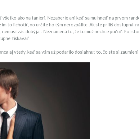
 všetko ako na tanieri. Nezaberie ani keď sa mu hneď na prvom rande 
m to lichotiť, no určite ho tým nerozpálite. Ak ste príliš dostupná, n
sí, nemusí vás dobýjať. Neznamená to, že to muž nechce počuť. Po isto
stupne získavať
a aj vtedy, keď sa vám už podarilo dosiahnuť to, čo ste si zaumienili