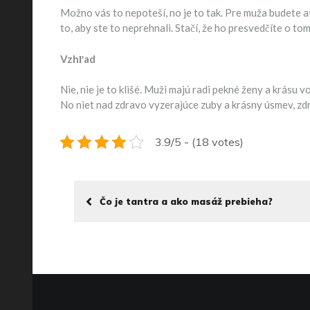
Možno vás to nepoteší, no je to tak. Pre muža budete atr
to, aby ste to neprehnali. Stačí, že ho presvedčíte o to
Vzhľad
Nie, nie je to klišé. Muži majú radi pekné ženy a krásu
No niet nad zdravo vyzerajúce zuby a krásny úsmev, zdr
3.9/5 - (18 votes)
Čo je tantra a ako masáž prebieha?