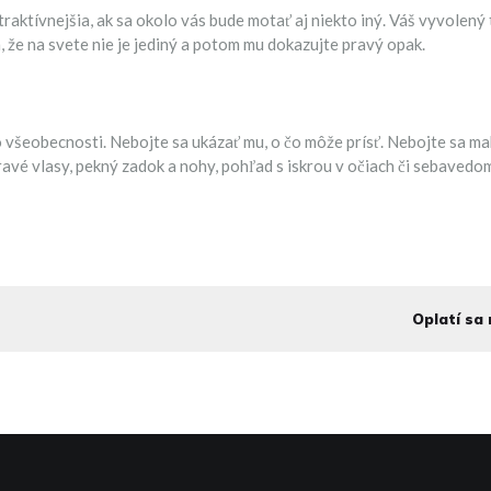
aktívnejšia, ak sa okolo vás bude motať aj niekto iný. Váš vyvolený t
m, že na svete nie je jediný a potom mu dokazujte pravý opak.
 vo všeobecnosti. Nebojte sa ukázať mu, o čo môže prísť. Nebojte sa m
avé vlasy, pekný zadok a nohy, pohľad s iskrou v očiach či sebavedo
Oplatí sa 