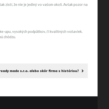
ak zistí, že nie je jediný vo vašom okolí. Avšak pozor na
ake-upu, vysokých podpätkov, či kvalitných voňaviek.
mú chôdzu.
ready made s.r.o. alebo skôr firma s históriou?