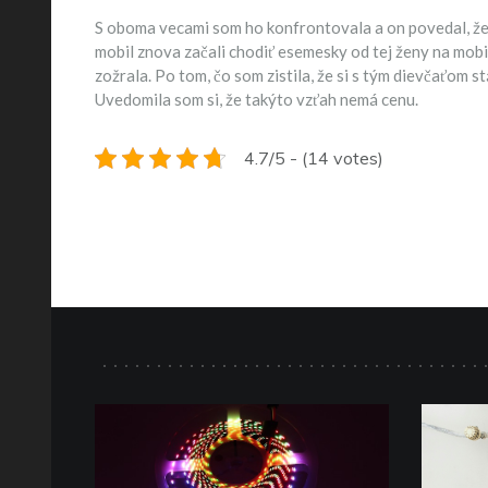
S oboma vecami som ho konfrontovala a on povedal, že 
mobil znova začali chodiť esemesky od tej ženy na mobil
zožrala. Po tom, čo som zistila, že si s tým dievčaťom 
Uvedomila som si, že takýto vzťah nemá cenu.
4.7/5 - (14 votes)