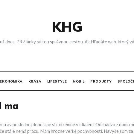
KHG
 už dnes. PR články sú tou správnou cestou. Ak Hľadáte web, ktorý vá
EKONOMIKA
KRÁSA
LIFESTYLE
MOBIL
PRODUKTY
SPOLOČ
l ma
lu av poslednej dobe sme si extrémne vzdialení. Odchádza z domu pre
tože stále nemá prácu. Mám hrozne veľké pochybnosti. Navyše som za v