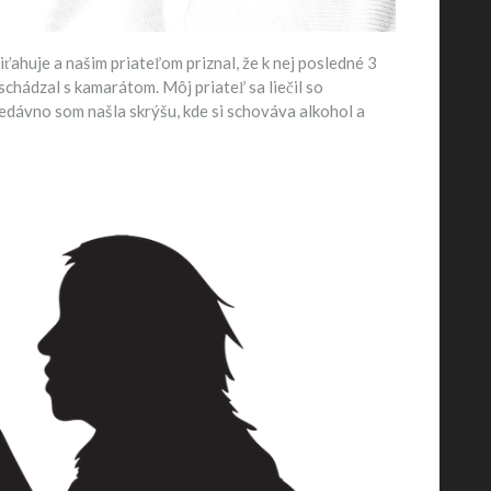
iťahuje a našim priateľom priznal, že k nej posledné 3
 schádzal s kamarátom. Môj priateľ sa liečil so
Nedávno som našla skrýšu, kde si schováva alkohol a