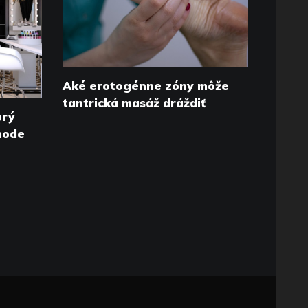
Aké erotogénne zóny môže
tantrická masáž dráždiť
brý
chode