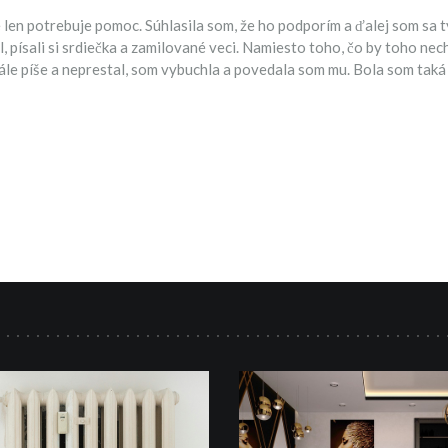
len potrebuje pomoc. Súhlasila som, že ho podporím a ďalej som sa 
, písali si srdiečka a zamilované veci. Namiesto toho, čo by toho nech
stále píše a neprestal, som vybuchla a povedala som mu. Bola som taká