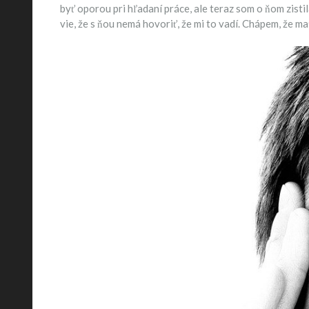
byť oporou pri hľadaní práce, ale teraz som o ňom zistil
vie, že s ňou nemá hovoriť, že mi to vadí. Chápem, že 