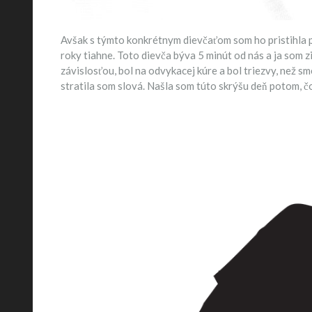
Avšak s týmto konkrétnym dievčaťom som ho pristihla pri 
roky tiahne. Toto dievča býva 5 minút od nás a ja som zis
závislosťou, bol na odvykacej kúre a bol triezvy, než s
stratila som slová. Našla som túto skrýšu deň potom, čo 