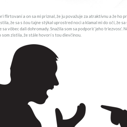
flirtovaní a on sa mi priznal, že ju považuje za atraktívnu a že ho pr
tila, že sa s ňou tajne stýkal uprostred noci a klamal mi do očí, že sa
me sa vôbec dali dohromady. Snažila som sa podporiť jeho triezvosť. 
som zistila, že stále hovorí s tou dievčinou.