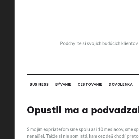
Skip
to
content
Podchyťte si svojich budúcich klientov
BUSINESS
BÝVANIE
CESTOVANIE
DOVOLENKA
Opustil ma a podvadza
S mojím expriateľom sme spolu asi 10 mesiacov, sme spo
nenašiel. Takže si nie som istá, kam cez deň chodí, pre