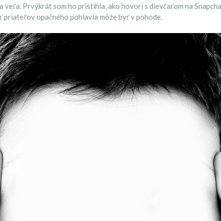
a veľa. Prvýkrát som ho pristihla, ako hovorí s dievčaťom na Snapchat
mať priateľov opačného pohlavia môže byť v pohode.