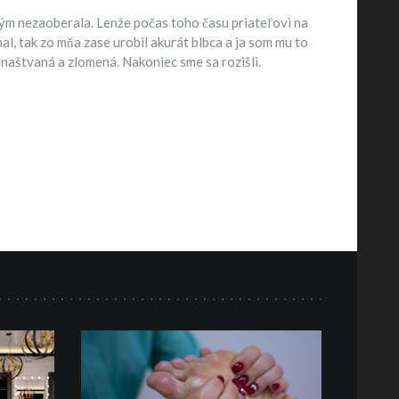
tým nezaoberala. Lenže počas toho času priateľovi na
al, tak zo mňa zase urobil akurát blbca a ja som mu to
 naštvaná a zlomená. Nakoniec sme sa rozišli.