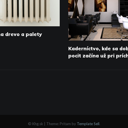
na drevo a palety
Kaderníctvo, kde sa do
pocit začína už pri prí
© Khg.sk
|
Theme: Pritam by
Template Sell
.