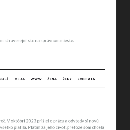
m ich uverejní, ste na správnom mieste.
NOSŤ
VEDA
WWW
ŽENA
ŽENY
ZVIERATÁ
č. V októbri 2023 prišiel o prácu a odvtedy si novú
šetko platila. Platím za jeho život, pretože som chcela