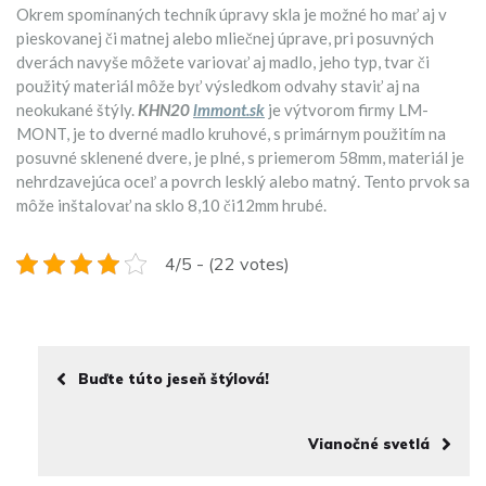
Okrem spomínaných techník úpravy skla je možné ho mať aj v
pieskovanej či matnej alebo mliečnej úprave, pri posuvných
dverách navyše môžete variovať aj madlo, jeho typ, tvar či
použitý materiál môže byť výsledkom odvahy staviť aj na
neokukané štýly.
KHN20
lmmont.sk
je výtvorom firmy LM-
MONT, je to dverné madlo kruhové, s primárnym použitím na
posuvné sklenené dvere, je plné, s priemerom 58mm, materiál je
nehrdzavejúca oceľ a povrch lesklý alebo matný. Tento prvok sa
môže inštalovať na sklo 8,10 či12mm hrubé.
4/5 - (22 votes)
Buďte túto jeseň štýlová!
Vianočné svetlá