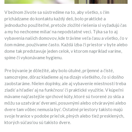
V bežnom živote sa sústredíme na to, aby všetko, s čím
prichádzame do kontaktu každý deň, bolo praktické a
jednoducho použiteľné, pretože zložité riešenia si vyžadujú čas
a my ho nechceme míňať na nepodstatné veci. Týka sa to aj
vybavenia našich domovov, kde trávime veľa času a všetko, čo v
ňom máme, používame často. Každá izba či priestor v byte alebo
dome tak predstavuje jeden celok, v ktorom napríklad varíme,
spíme či vykonávame hygienu.
Pre bývanie je dôležité, aby bolo útulné, príjemné a čisté,
samozrejme, dôraz kladieme aj na dizajn všetkého, čo si doňho
zaobstaráme. Nielen doplnky, ale aj vybavenie miestností treba
zladiť a hľadieť aj na funkčnosť či praktické využitie. V kúpeľni
mávame najčastejšie sprchové kúty, ktoré sú tvorené zo skla a
môžu sa uzatvárať dverami, posuvnými alebo otváravými alebo
dvere tam vôbec nemusia byť. Ostatné priestory takisto majú
svoje hranice v podobe priečok, plných alebo tiež presklených,
ktorých súčasťou sú takisto dvere.