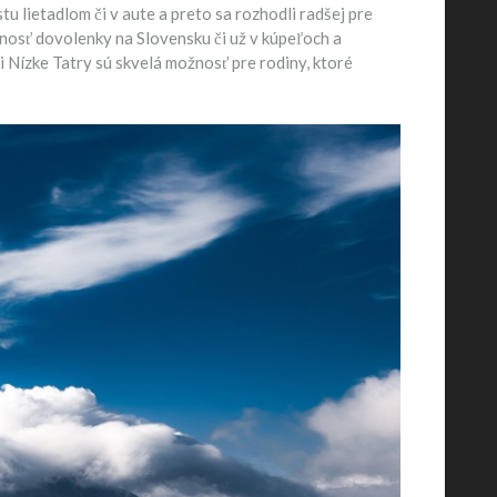
u lietadlom či v aute a preto sa rozhodli radšej pre
nosť dovolenky na Slovensku či už v kúpeľoch a
 Nízke Tatry sú skvelá možnosť pre rodiny, ktoré