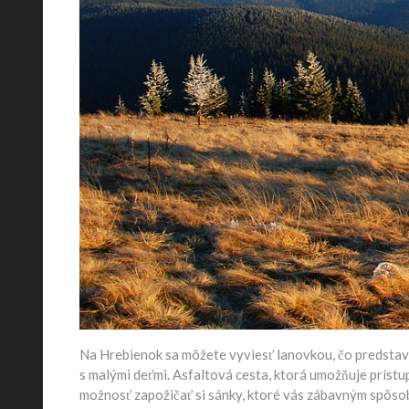
Na Hrebienok sa môžete vyviesť lanovkou, čo predstavu
s malými deťmi. Asfaltová cesta, ktorá umožňuje príst
možnosť zapožičať si sánky, ktoré vás zábavným spôsobo