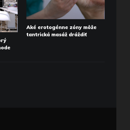
Aké erotogénne zóny môže
tantrická masáž dráždiť
brý
chode