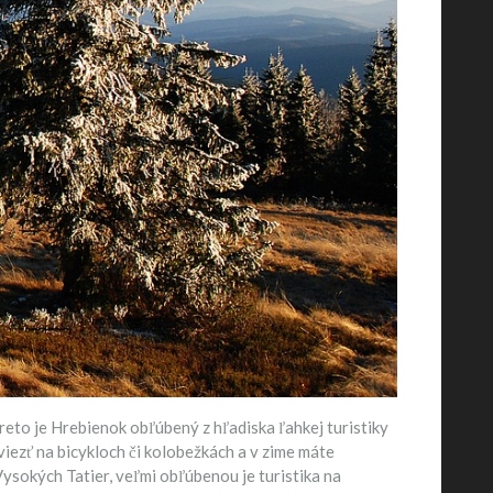
eto je Hrebienok obľúbený z hľadiska ľahkej turistiky
iezť na bicykloch či kolobežkách a v zime máte
ysokých Tatier, veľmi obľúbenou je turistika na