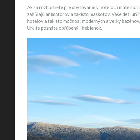
Ak sa rozhodnete pre ubytovanie v hoteloch máte možn
zahŕňajú animátorov a takisto maskotov. Vaše deti urči
hotelov a takisto možnosť moderných a veľký bazénov, v
Určite poznáte obľúbený Hrebienok.