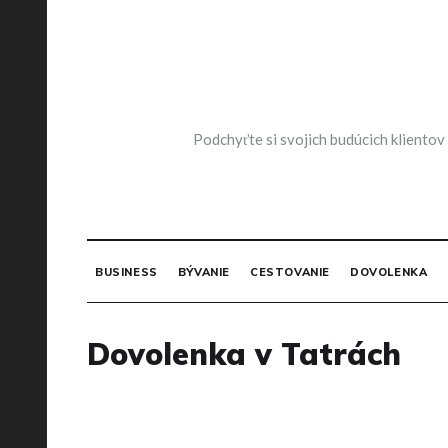
Skip
to
content
Podchyťte si svojich budúcich klientov
BUSINESS
BÝVANIE
CESTOVANIE
DOVOLENKA
Dovolenka v Tatrách