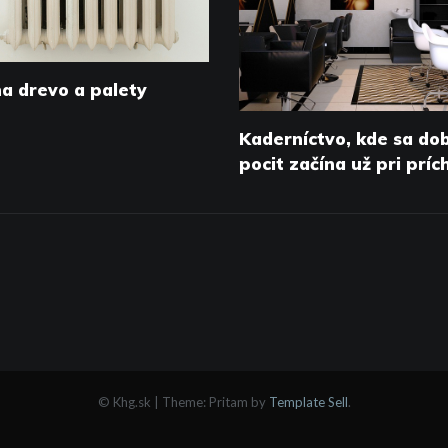
na drevo a palety
Kaderníctvo, kde sa do
pocit začína už pri prí
© Khg.sk
|
Theme: Pritam by
Template Sell
.