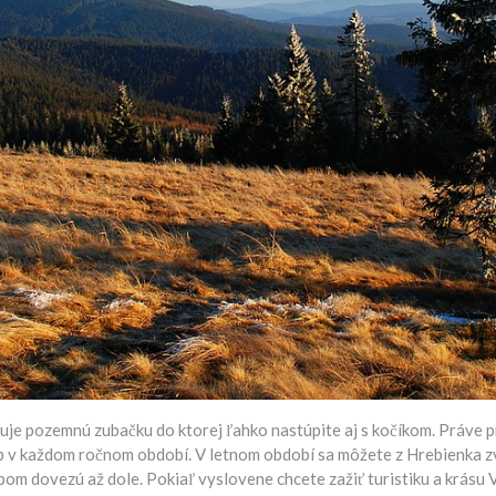
je pozemnú zubačku do ktorej ľahko nastúpite aj s kočíkom. Práve pr
up v každom ročnom období. V letnom období sa môžete z Hrebienka zv
m dovezú až dole. Pokiaľ vyslovene chcete zažiť turistiku a krásu V