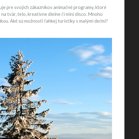
uje pre svojich zákazníkov animačné programy, ktoré
 tvár, telo, kreatívne dielne či mini disco. Mnoho
kou. Aké sú možnosti ľahkej turistiky s malými deťmi?