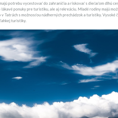
majú potrebu vycestovať do zahraničia a riskovať s dieťaťom dlhú cest
ákavé ponuky pre turistiku, ale aj rekreáciu. Mladé rodiny majú mož
 v Tatrách s možnosťou nádherných prechádzok a turistiky. Vysoké či
ahkej turistiky.