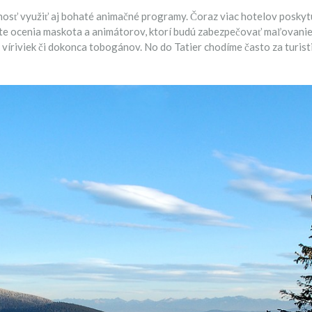
osť využiť aj bohaté animačné programy. Čoraz viac hotelov poskyt
te ocenia maskota a animátorov, ktorí budú zabezpečovať maľovanie na
íriviek či dokonca tobogánov. No do Tatier chodíme často za turisti