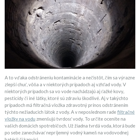
A to vďaka odstráneniu kontaminácie a nečistôt, čím sa výrazne
zlepší chuť, vôňa a v niektorých prípadoch aj vzhľad vody. V
niektorých prípadoch sa vo vode nachádzajú aj ťažké kovy,
pesticídy či iné látky, ktoré sú zdraviu škodlivé. Aj v takýchto
prípadoch má filtračná vložka zdravotný prínos odstránením
týchto nežiaducich látok z vody. A v neposlednom rade
filtračné
vložky na vodu
zmenšujú tvrdosť vody. To určite oceníte na
vašich domácich spotrebičoch. Už žiadna tvrdá voda, ktorá bude
po sebe zanechávať nepríjemný vodný kameň na vodovodnej
batérii či kanvici.