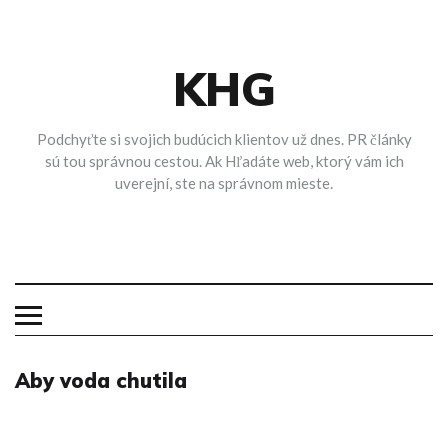
Skip
to
content
KHG
Podchyťte si svojich budúcich klientov už dnes. PR články
sú tou správnou cestou. Ak Hľadáte web, ktorý vám ich
uverejní, ste na správnom mieste.
Aby voda chutila