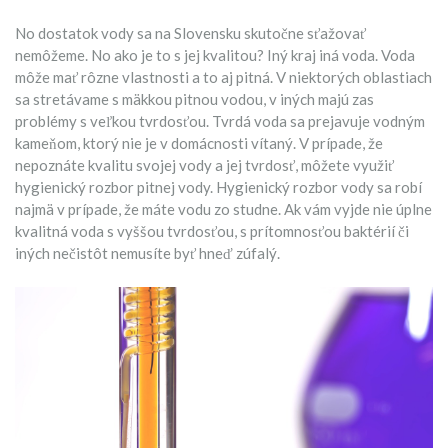
No dostatok vody sa na Slovensku skutočne sťažovať
nemôžeme. No ako je to s jej kvalitou? Iný kraj iná voda. Voda
môže mať rôzne vlastnosti a to aj pitná. V niektorých oblastiach
sa stretávame s mäkkou pitnou vodou, v iných majú zas
problémy s veľkou tvrdosťou. Tvrdá voda sa prejavuje vodným
kameňom, ktorý nie je v domácnosti vítaný. V prípade, že
nepoznáte kvalitu svojej vody a jej tvrdosť, môžete využiť
hygienický rozbor pitnej vody. Hygienický rozbor vody sa robí
najmä v prípade, že máte vodu zo studne. Ak vám vyjde nie úplne
kvalitná voda s vyššou tvrdosťou, s prítomnosťou baktérií či
iných nečistôt nemusíte byť hneď zúfalý.